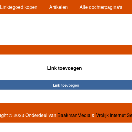
Linktegoed kopen
Artikelen
Alle dochterpagina's
Link toevoegen
Link toevoegen
ight © 2023 Onderdeel van
BaakmanMedia
&
Vrolijk Internet S